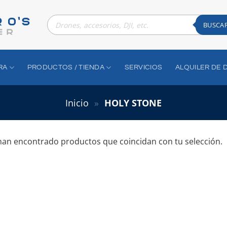
Búsqueda
de
BUSCA
productos
RA
PRODUCTOS / TIENDA
SERVICIOS
ALQUILER DE 
Inicio
»
HOLY STONE
han encontrado productos que coincidan con tu selección.