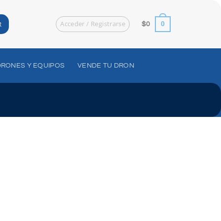
Acceder / Registrarse
R
0
$
0
DRONES Y EQUIPOS
VENDE TU DRON