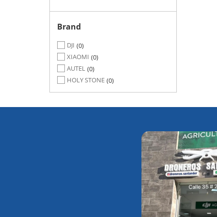
Brand
DJI
0
XIAOMI
0
AUTEL
0
HOLY STONE
0