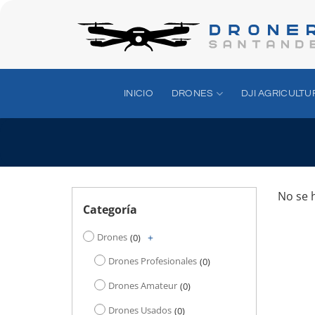
Saltar
al
contenido
INICIO
DRONES
DJI AGRICULTU
No se 
Categoría
Drones
+
0
Drones Profesionales
0
Drones Amateur
0
Drones Usados
0