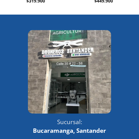
$
319.900
$
449.900
Sucursal:
Bucaramanga, Santander