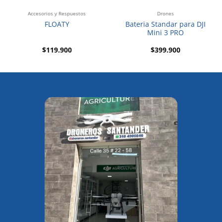
Accesorios y Respuestos
Drones
Bateria Standar para DJI
FLOATY
Mini 3 PRO
$
119.900
$
399.900