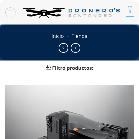
Saltar
al
0
contenido
Inicio
»
Tienda
Filtro productos: