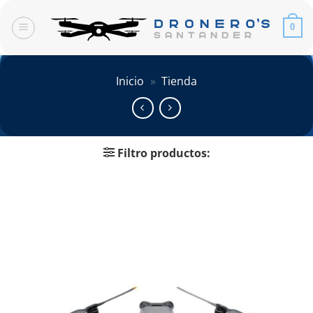
Saltar
al
0
contenido
Inicio
»
Tienda
Filtro productos: