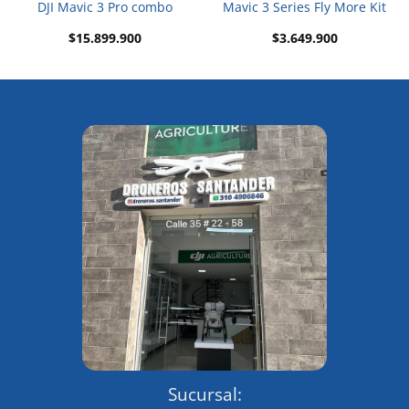
DJI Mavic 3 Pro combo
Mavic 3 Series Fly More Kit
$
15.899.900
$
3.649.900
Sucursal: