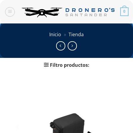
Saltar
al
0
contenido
Inicio
»
Tienda
Filtro productos: