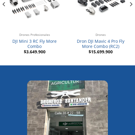
Drones Profesionales
Drones
DJI Mini 3 RC Fly More
Dron DJI Mavic 4 Pro Fly
Combo
More Combo (RC2)
go
$
3.649.900
$
15.699.900
ios:
de
100.000
ta
999.900