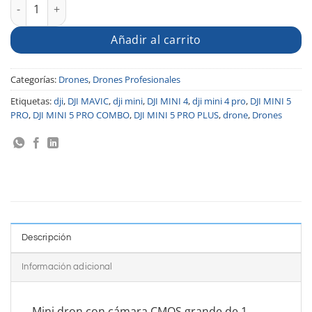
Añadir al carrito
Categorías:
Drones
,
Drones Profesionales
Etiquetas:
dji
,
DJI MAVIC
,
dji mini
,
DJI MINI 4
,
dji mini 4 pro
,
DJI MINI 5
PRO
,
DJI MINI 5 PRO COMBO
,
DJI MINI 5 PRO PLUS
,
drone
,
Drones
Descripción
Información adicional
Mini dron con cámara CMOS grande de 1