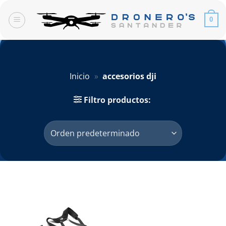
Saltar
al
0
contenido
Inicio
»
accesorios dji
Filtro productos: