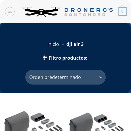
Saltar
al
0
contenido
Inicio
»
dji air 3
Filtro productos: