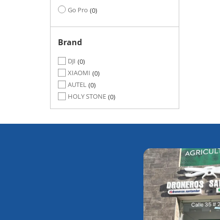
Go Pro
0
Brand
DJI
0
XIAOMI
0
AUTEL
0
HOLY STONE
0