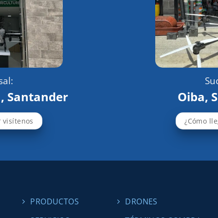
al:
Suc
, Santander
Oiba, 
 visítenos
¿Cómo lle
PRODUCTOS
DRONES