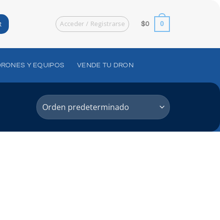
Acceder / Registrarse
R
0
$
0
DRONES Y EQUIPOS
VENDE TU DRON