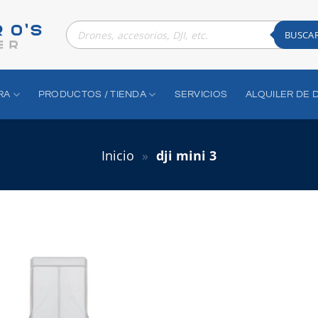
Búsqueda
de
BUSCA
productos
RA
PRODUCTOS / TIENDA
SERVICIOS
ALQUILER DE 
Inicio
»
dji mini 3