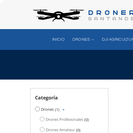
Saltar
al
contenido
INICIO
DRONES
DJI AGRICULTU
Categoría
Drones
+
1
Drones Profesionales
0
Drones Amateur
0