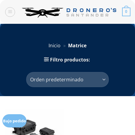
Saltar
al
0
contenido
Inicio
»
Matrice
Filtro productos:
Bajo pedido