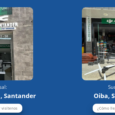
al:
Suc
, Santander
Oiba, 
 visítenos
¿Cómo lle