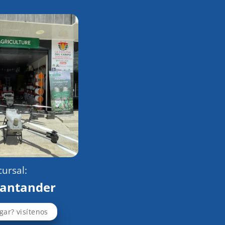
ursal:
Santander
gar? visítenos