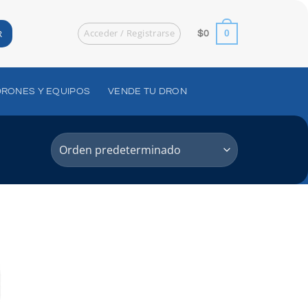
Acceder / Registrarse
R
0
$
0
DRONES Y EQUIPOS
VENDE TU DRON