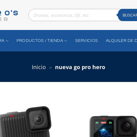
Búsqueda
de
BUSCA
productos
RA
PRODUCTOS / TIENDA
SERVICIOS
ALQUILER DE 
Inicio
»
nueva go pro hero