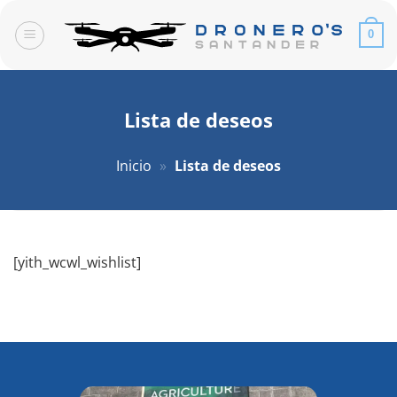
Saltar
al
0
contenido
Lista de deseos
Inicio
»
Lista de deseos
[yith_wcwl_wishlist]