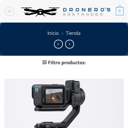
Saltar
al
0
contenido
Inicio
»
Tienda
Filtro productos: