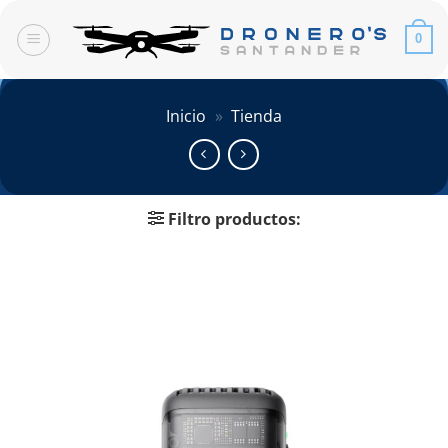
Saltar
al
0
contenido
Inicio
»
Tienda
Filtro productos: