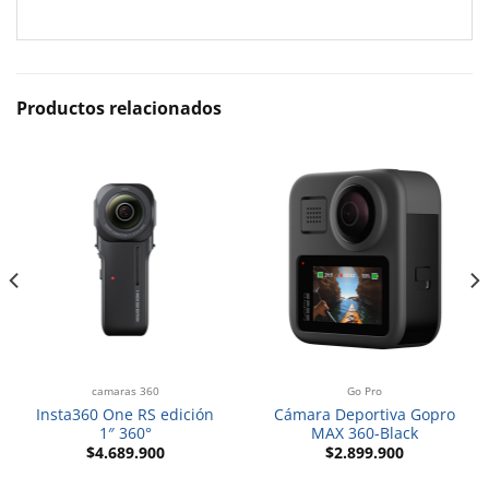
Productos relacionados
camaras 360
Go Pro
Insta360 One RS edición
Cámara Deportiva Gopro
1″ 360°
MAX 360-Black
$
4.689.900
$
2.899.900