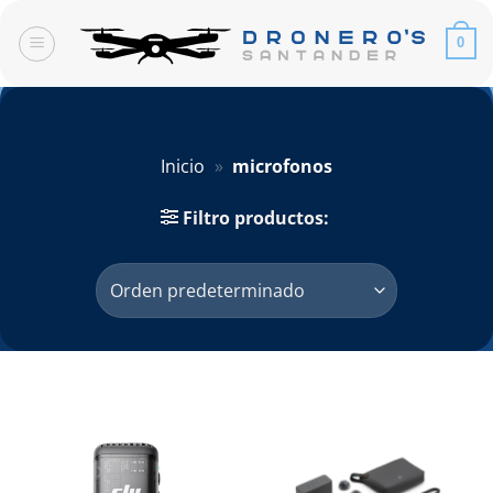
Saltar
al
0
contenido
Inicio
»
microfonos
Filtro productos: