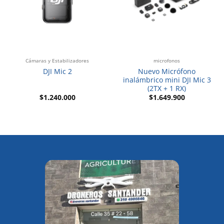
Cámaras y Estabilizadores
microfonos
Nuevo Micrófono
DJI Mic 2
inalámbrico mini DJI Mic 3
(2TX + 1 RX)
$
1.240.000
$
1.649.900